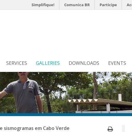
Simplifique!
Comunica BR
Participe
Ac
s
N
SERVICES
GALLERIES
DOWNLOADS
EVENTS
Print
de sismogramas em Cabo Verde