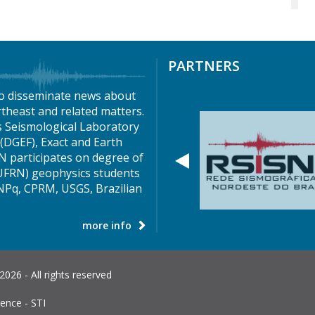
PARTNERS
o disseminate news about
theast and related matters.
s Seismological Laboratory
DGEF), Exact and Earth
N participates on degree of
Anterior
FRN) geophysics students
NPq, CPRM, USGS, Brazilian
more info
26 - All rights reserved
ence - STI