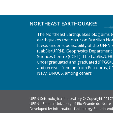
NORTHEAST EARTHQUAKES
The Northeast Earthquakes blog aims t
earthquakes that occur on Brazilian Nor
It was under reponsability of the UFRN'
(LabSis/UFRN), Geophysics Department (
Sciences Centre (CCET). The LabSis/UFR
undergraduated and graduated (PPGG/U
and receives funding from Petrobras, C
Navy, DNOCS, among others.
UFRN Seismological Laboratory © Copyright 2017/20
UFRN - Federal University of Rio Grande do Norte
Developed by
Information Technology Superintend