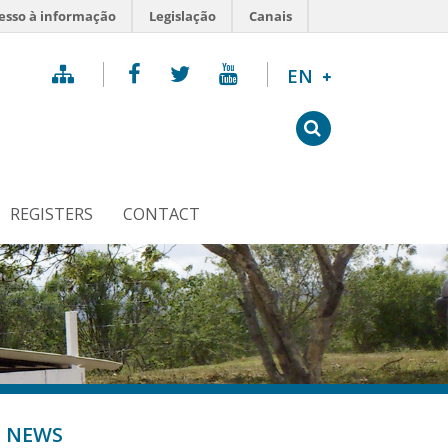
esso à informação
Legislação
Canais
Sitemap
Facebook
Twitter
YouTube
Select Langu
EN
Skip
to
Open
content
Search
Form
REGISTERS
CONTACT
NEWS