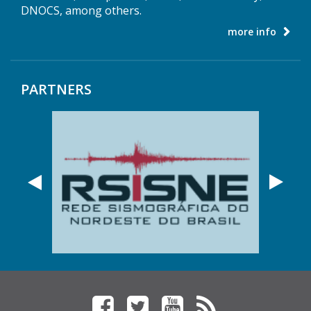
DNOCS, among others.
more info
PARTNERS
Anterior
Próx
Facebook
Twitter
YouTube
Feed