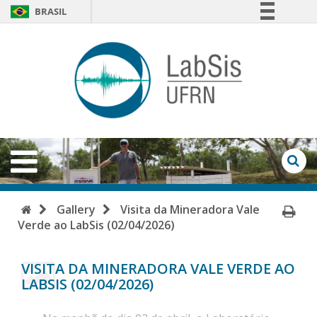
BRASIL
Simplifique!
LabSi
Comunica BR
-
Participe
Acesso à informação
UFRN
Legislação
Open
Menu
Canais
Op
Se
Fo
Home
Pri
Gallery
Visita da Mineradora Vale
Verde ao LabSis (02/04/2026)
Pa
VISITA DA MINERADORA VALE VERDE AO
LABSIS (02/04/2026)