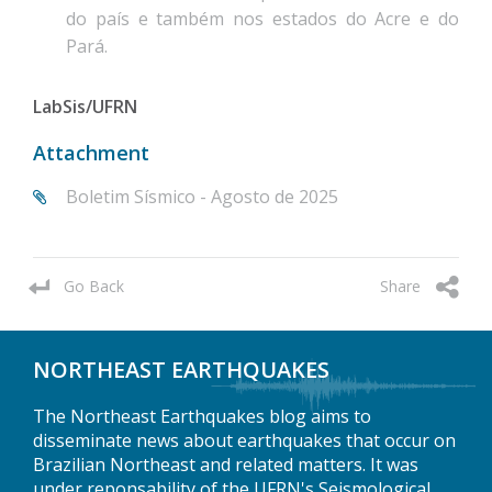
do país e também nos estados do Acre e do
Pará.
LabSis/UFRN
Attachment
Boletim Sísmico - Agosto de 2025
Go Back
Share
NORTHEAST EARTHQUAKES
The Northeast Earthquakes blog aims to
disseminate news about earthquakes that occur on
Brazilian Northeast and related matters. It was
under reponsability of the UFRN's Seismological