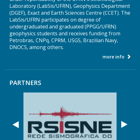
Laboratory (LabSis/UFRN), Geophysics Department
(DGEF), Exact and Earth Sciences Centre (CCET). The
LabSis/UFRN participates on degree of
undergraduated and graduated (PPGG/UFRN)
geophysics students and receives funding from
Petrobras, CNPq, CPRM, USGS, Brazilian Navy,
DNOCS, among others.
more info
PARTNERS
Anterior
Próx