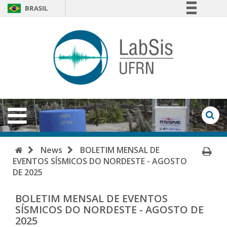
BRASIL
Simplifique!
LabSi
Comunica BR
-
Participe
Acesso à informação
UFRN
Legislação
Open
Menu
Canais
Op
Se
Fo
Home
Pri
News
BOLETIM MENSAL DE
EVENTOS SÍSMICOS DO NORDESTE - AGOSTO
Pa
DE 2025
BOLETIM MENSAL DE EVENTOS
SÍSMICOS DO NORDESTE - AGOSTO DE
2025