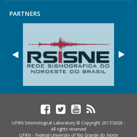
PARTNERS
Anterior
Próx
Facebook
Twitter
YouTube
Feed
RSS
UFRN Seismological Laboratory © Copyright 2017/2026 -
All rights reserved
UFRN - Federal University of Rio Grande do Norte