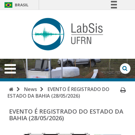
BRASIL
Simplifique!
LabSi
Comunica BR
-
Participe
Acesso à informação
UFRN
Legislação
Open
Menu
Canais
Op
Se
Fo
Home
Pri
News
EVENTO É REGISTRADO DO
ESTADO DA BAHIA (28/05/2026)
Pa
EVENTO É REGISTRADO DO ESTADO DA
BAHIA (28/05/2026)