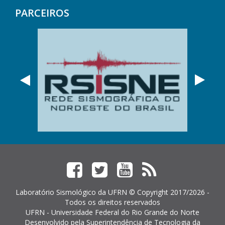
PARCEIROS
Anterior
Próx
Facebook
Twitter
YouTube
Feed
RSS
Laboratório Sismológico da UFRN © Copyright 2017/2026 -
Todos os direitos reservados
UFRN - Universidade Federal do Rio Grande do Norte
Desenvolvido pela
Superintendência de Tecnologia da