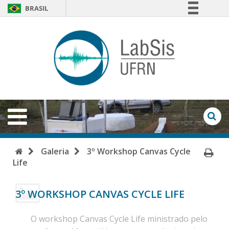
BRASIL
Simplifique!
LabSi
Comunica BR
-
Participe
Acesso à informação
UFRN
Legislação
Abrir
Menu
Canais
Ab
Fo
de
Início
Im
Galeria
3º Workshop Canvas Cycle
Bu
Life
Pá
3º WORKSHOP CANVAS CYCLE LIFE
O workshop Canvas Cycle Life ministrado pelo