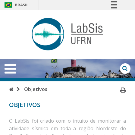
BRASIL
Simplifique!
LabSi
Comunica BR
-
Participe
Acesso à informação
UFRN
Legislação
Abrir
Menu
Canais
Ab
Fo
de
Início
Im
Objetivos
Bu
Pá
OBJETIVOS
O LabSis foi criado com o intuito de monitorar a
atividade sísmica em toda a região Nordeste do