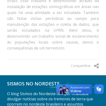
Brasil. Esse trabalho é desenvolvido através da
instalação de estações sismográficas em áreas nas
quais há uma atividade a ser estudada. Também
são feitas visitas periódicas ao campo para
manutenção das estações e coleta de dados, que
serão estudados na UFRN. Além disso, é
desenvolvido um trabalho social de esclarecimento
às populações locais sobre causas, danos e
consequências de um terremoto.
Compartilhar
SISMOS NO NORDESTE
O blog Sismos do Nordeste tem por finalidade
divulgar notícias sobre os tremores de terra que
ocorrem no nordeste brasileiro e assuntos