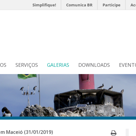
Simplifique!
Comunica BR
Participe
Ac
s
N
TOS
SERVIÇOS
GALERIAS
DOWNLOADS
EVENT
Imprim
em Maceió (31/01/2019)