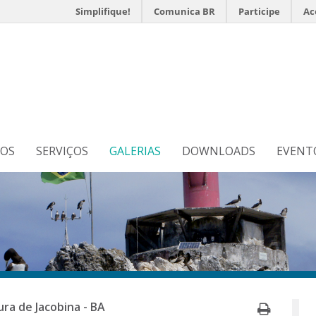
Simplifique!
Comunica BR
Participe
Ac
s
N
TOS
SERVIÇOS
GALERIAS
DOWNLOADS
EVENT
Imprim
ra de Jacobina - BA