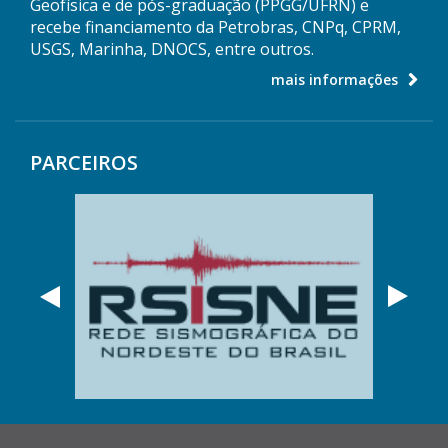
Geofísica e de pós-graduação (PPGG/UFRN) e
recebe financiamento da Petrobras, CNPq, CPRM,
USGS, Marinha, DNOCS, entre outros.
mais informações
PARCEIROS
Anterior
Próx