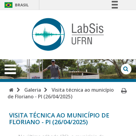
BRASIL
Simplifique!
LabSi
Comunica BR
-
Participe
Acesso à informação
UFRN
Legislação
Abrir
Menu
Canais
Ab
Fo
de
Início
Im
Galeria
Visita técnica ao município
Bu
de Floriano - PI (26/04/2025)
Pá
VISITA TÉCNICA AO MUNICÍPIO DE
FLORIANO - PI (26/04/2025)