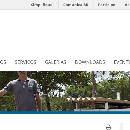
Simplifique!
Comunica BR
Participe
Ac
s
N
TOS
SERVIÇOS
GALERIAS
DOWNLOADS
EVENT
Imprim