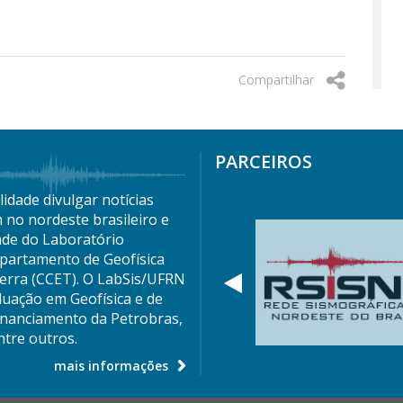
Compartilhar
PARCEIROS
idade divulgar notícias
 no nordeste brasileiro e
ade do Laboratório
partamento de Geofísica
Terra (CCET). O LabSis/UFRN
Anterior
duação em Geofísica e de
nanciamento da Petrobras,
tre outros.
mais informações