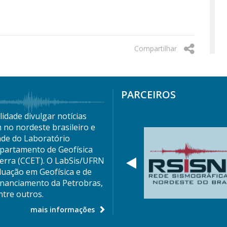
Compartilhar
PARCEIROS
idade divulgar notícias
 no nordeste brasileiro e
ade do Laboratório
partamento de Geofísica
Terra (CCET). O LabSis/UFRN
Anterior
duação em Geofísica e de
nanciamento da Petrobras,
tre outros.
mais informações