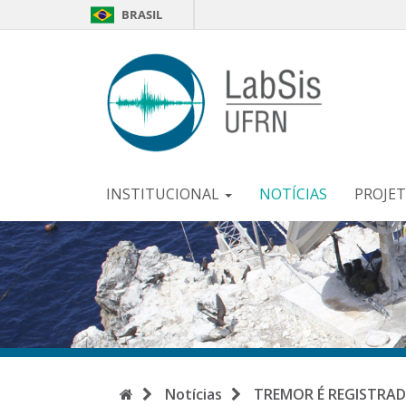
BRASIL
LabSi
-
UFR
INSTITUCIONAL
NOTÍCIAS
PROJE
Início
Notícias
TREMOR É REGISTRA