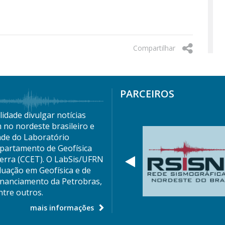
Compartilhar
PARCEIROS
idade divulgar notícias
 no nordeste brasileiro e
ade do Laboratório
partamento de Geofísica
Terra (CCET). O LabSis/UFRN
Anterior
duação em Geofísica e de
nanciamento da Petrobras,
tre outros.
mais informações