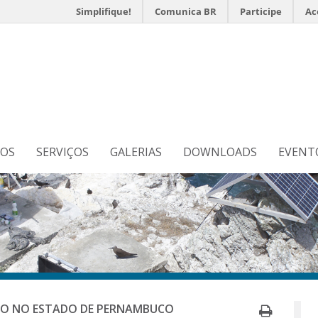
Simplifique!
Comunica BR
Participe
Ac
s
N
TOS
SERVIÇOS
GALERIAS
DOWNLOADS
EVENT
Imprim
DO NO ESTADO DE PERNAMBUCO