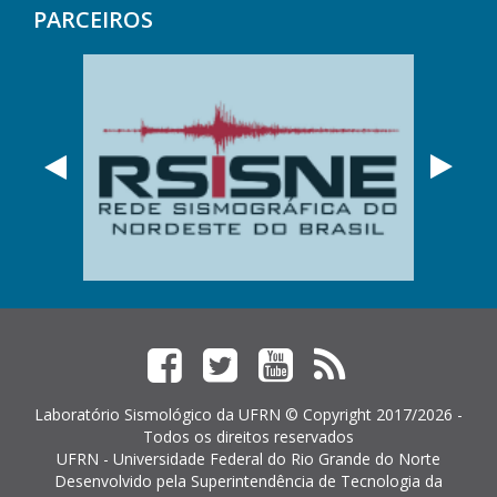
PARCEIROS
Anterior
Próx
Facebook
Twitter
YouTube
Feed
RSS
Laboratório Sismológico da UFRN © Copyright 2017/2026 -
Todos os direitos reservados
UFRN - Universidade Federal do Rio Grande do Norte
Desenvolvido pela
Superintendência de Tecnologia da