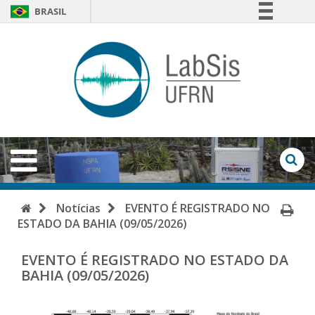
BRASIL
Simplifique!
LabSi
Comunica BR
-
Participe
Acesso à informação
UFRN
Legislação
Abrir
Menu
Canais
Ab
Fo
de
Início
Im
Notícias
EVENTO É REGISTRADO NO
Bu
ESTADO DA BAHIA (09/05/2026)
Pá
EVENTO É REGISTRADO NO ESTADO DA
BAHIA (09/05/2026)