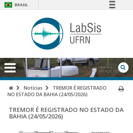
BRASIL
Simplifique!
LabSi
Comunica BR
-
Participe
Acesso à informação
UFRN
Legislação
Abrir
Menu
Canais
Ab
Fo
de
Início
Im
Notícias
TREMOR É REGISTRADO
Bu
NO ESTADO DA BAHIA (24/05/2026)
Pá
TREMOR É REGISTRADO NO ESTADO DA
BAHIA (24/05/2026)