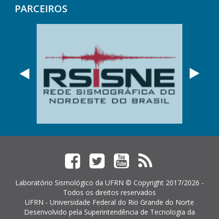
PARCEIROS
Anterior
Próx
Facebook
Twitter
YouTube
Feed
RSS
Laboratório Sismológico da UFRN © Copyright 2017/2026 -
Todos os direitos reservados
UFRN - Universidade Federal do Rio Grande do Norte
Desenvolvido pela
Superintendência de Tecnologia da