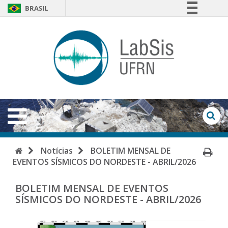
BRASIL
Simplifique!
LabSi
Comunica BR
-
Participe
Acesso à informação
UFRN
Legislação
Abrir
Menu
Canais
Ab
Fo
de
Início
Im
Notícias
BOLETIM MENSAL DE
Bu
EVENTOS SÍSMICOS DO NORDESTE - ABRIL/2026
Pá
BOLETIM MENSAL DE EVENTOS
SÍSMICOS DO NORDESTE - ABRIL/2026