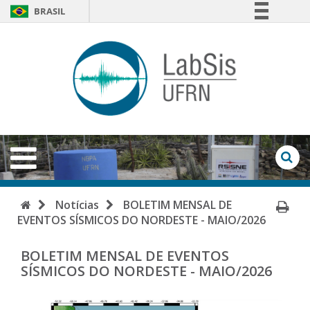
BRASIL
Simplifique!
LabSi
Comunica BR
-
Participe
Acesso à informação
UFRN
Legislação
Abrir
Menu
Canais
Ab
Fo
de
Início
Im
Notícias
BOLETIM MENSAL DE
Bu
EVENTOS SÍSMICOS DO NORDESTE - MAIO/2026
Pá
BOLETIM MENSAL DE EVENTOS
SÍSMICOS DO NORDESTE - MAIO/2026