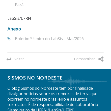
Pará.
LabSis/UFRN
Anexo
Boletim Sísmico do LabSis - Mai/2026
Voltar
Compartilhar
SISMOS NO NORDESTE
O blog Sismos do Nordeste tem por finalidade
divulgar notícias sobre os tremores de terra que
ocorrem no nordeste brasileiro e assuntos
correlatos. É de responsabilidade do Laboratório
Sismológico da UFRN (LabSis/UFRN),